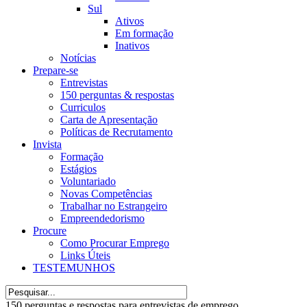
Sul
Ativos
Em formação
Inativos
Notícias
Prepare-se
Entrevistas
150 perguntas & respostas
Curriculos
Carta de Apresentação
Políticas de Recrutamento
Invista
Formação
Estágios
Voluntariado
Novas Competências
Trabalhar no Estrangeiro
Empreendedorismo
Procure
Como Procurar Emprego
Links Úteis
TESTEMUNHOS
150 perguntas e respostas para entrevistas de emprego