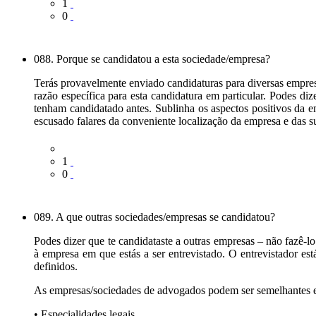
1
0
088. Porque se candidatou a esta sociedade/empresa?
Terás provavelmente enviado candidaturas para diversas empresa
razão específica para esta candidatura em particular. Podes di
tenham candidatado antes. Sublinha os aspectos positivos da 
escusado falares da conveniente localização da empresa e das sua
1
0
089. A que outras sociedades/empresas se candidatou?
Podes dizer que te candidataste a outras empresas – não fazê-
à empresa em que estás a ser entrevistado. O entrevistador es
definidos.
As empresas/sociedades de advogados podem ser semelhantes en
• Especialidades legais