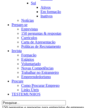
Sul
Ativos
Em formação
Inativos
Notícias
Prepare-se
Entrevistas
150 perguntas & respostas
Curriculos
Carta de Apresentação
Políticas de Recrutamento
Invista
Formação
Estágios
Voluntariado
Novas Competências
Trabalhar no Estrangeiro
Empreendedorismo
Procure
Como Procurar Emprego
Links Úteis
TESTEMUNHOS
150 perguntas e respostas para entrevistas de emprego