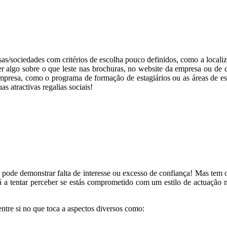
s/sociedades com critérios de escolha pouco definidos, como a localiz
zer algo sobre o que leste nas brochuras, no website da empresa ou de 
empresa, como o programa de formação de estagiários ou as áreas de 
s atractivas regalias sociais!
lo pode demonstrar falta de interesse ou excesso de confiança! Mas te
tá a tentar perceber se estás comprometido com um estilo de actuação n
tre si no que toca a aspectos diversos como: