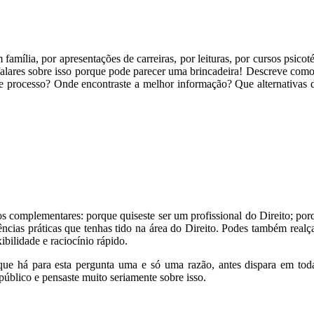
 família, por apresentações de carreiras, por leituras, por cursos psi
alares sobre isso porque pode parecer uma brincadeira! Descreve como s
se processo? Onde encontraste a melhor informação? Que alternativas 
 complementares: porque quiseste ser um profissional do Direito; porqu
ncias práticas que tenhas tido na área do Direito. Podes também realç
ibilidade e raciocínio rápido.
 que há para esta pergunta uma e só uma razão, antes dispara em toda
úblico e pensaste muito seriamente sobre isso.