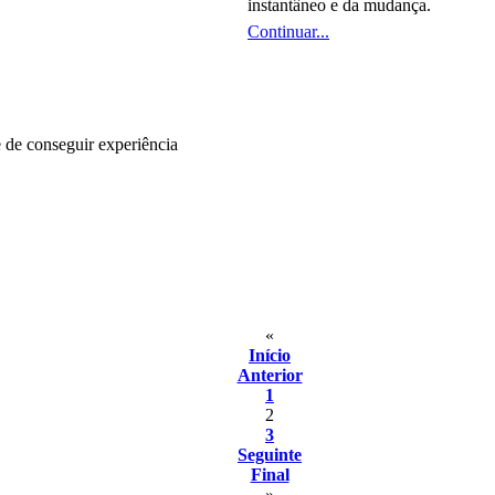
instantâneo e da mudança.
Continuar...
 de conseguir experiência
«
Início
Anterior
1
2
3
Seguinte
Final
»