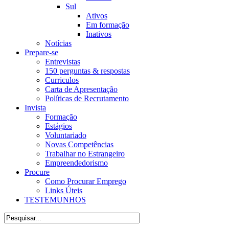
Sul
Ativos
Em formação
Inativos
Notícias
Prepare-se
Entrevistas
150 perguntas & respostas
Curriculos
Carta de Apresentação
Políticas de Recrutamento
Invista
Formação
Estágios
Voluntariado
Novas Competências
Trabalhar no Estrangeiro
Empreendedorismo
Procure
Como Procurar Emprego
Links Úteis
TESTEMUNHOS