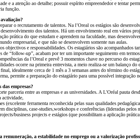
dade e a atenção ao detalhe; possuir espírito empreendedor e tentar per
ria função.
 avaliação?
arar o recrutamento de talentos. Na l’Oreal os estágios são desenvol
 desenvolvimento dos talentos. Há um envolvimento real em vários proj
cação prática do que estudam e aprendem na faculdade, mas desenvolv
mundo empresarial, e que não se desenvolvem somente nas aulas.
idos objectivos e responsabilidades. Os estagiários são acompanhados t
s de “follow-up”, acabam por ter um importante seguimento em termos
competências da l’Oreal e prevê 3 momentos chave no percurso do estag
bilidades ocorre na primeira entrevista, a meio realiza-se um balanço do 
inal, idealmente cerca de 1 mês a 3 semanas antes do término do estágio
orma, permite a preparação do estagiário para uma possível integração 
es das empresas?
orte parceria entre as empresas e as universidades. A L'Oréal pauta 
 actividade,
es (excelente ferramenta reconhecida pelas suas qualidades pedagógic
m disciplinas, case-studies,workshops e conferências (lideradas pelos 
rojects/business projects e estágios (que possibilitam a aplicação prá
a remuneração, a estabilidade no emprego ou a valorização profiss