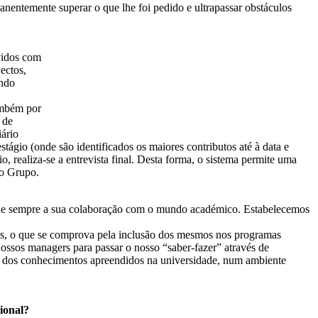
manentemente superar o que lhe foi pedido e ultrapassar obstáculos
vidos com
ectos,
endo
ambém por
 de
iário
estágio (onde são identificados os maiores contributos até à data e
, realiza-se a entrevista final. Desta forma, o sistema permite uma
no Grupo.
desde sempre a sua colaboração com o mundo académico. Estabelecemos
as, o que se comprova pela inclusão dos mesmos nos programas
nossos managers para passar o nosso “saber-fazer” através de
tica dos conhecimentos apreendidos na universidade, num ambiente
ional?