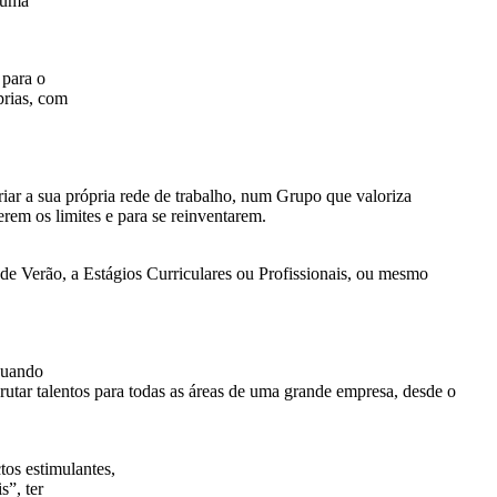
a uma
 para o
prias, com
riar a sua própria rede de trabalho, num Grupo que valoriza
erem os limites e para se reinventarem.
de Verão, a Estágios Curriculares ou Profissionais, ou mesmo
quando
tar talentos para todas as áreas de uma grande empresa, desde o
tos estimulantes,
s”, ter