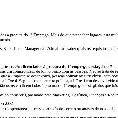
iados à procura do 1º Emprego. Mais do que preencher lugares, esta mu
imento.
ales Talent Manager da L’Oreal para saber quais os requisitos mais v
para recém-licenciados à procura do 1º emprego e estagiários?
 mas um compromisso de longo prazo com as pessoas. Não se trata de r
que a Empresa se desenvolva, pessoas polivalentes, flexíveis, com pote
 a l’Oreal. Seguindo sempre esta política, a l’Oreal tem desenvolvido
ão os recém-licenciados à procura do 1º emprego e estagiários que irão
até ao comercial, passando pelo Marketing, Logística, Finanças e Rec
hes dão?
as espontaneas, quer seja através do correio ou através do nosso site