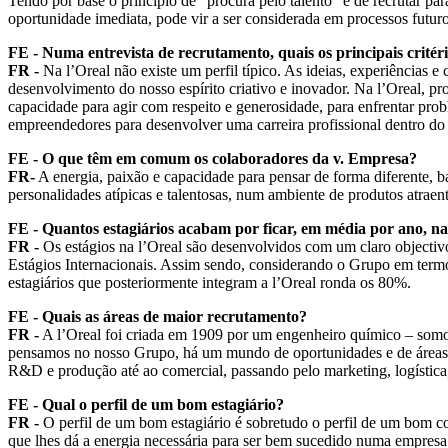
Tendo por base o princípio de “procura pelo talento” e de recrutar p
oportunidade imediata, pode vir a ser considerada em processos futu
FE - Numa entrevista de recrutamento, quais os principais critéri
FR -
Na l’Oreal não existe um perfil típico. As ideias, experiências
desenvolvimento do nosso espírito criativo e inovador. Na l’Oreal, pr
capacidade para agir com respeito e generosidade, para enfrentar pro
empreendedores para desenvolver uma carreira profissional dentro d
FE - O que têm em comum os colaboradores da v. Empresa?
FR-
A energia, paixão e capacidade para pensar de forma diferente, b
personalidades atípicas e talentosas, num ambiente de produtos atraen
FE - Quantos estagiários acabam por ficar, em média por ano, n
FR -
Os estágios na l’Oreal são desenvolvidos com um claro objectivo
Estágios Internacionais. Assim sendo, considerando o Grupo em term
estagiários que posteriormente integram a l’Oreal ronda os 80%.
FE - Quais as áreas de maior recrutamento?
FR -
A l’Oreal foi criada em 1909 por um engenheiro químico – somo
pensamos no nosso Grupo, há um mundo de oportunidades e de áreas na
R&D e produção até ao comercial, passando pelo marketing, logística
FE - Qual o perfil de um bom estagiário?
FR -
O perfil de um bom estagiário é sobretudo o perfil de um bom c
que lhes dá a energia necessária para ser bem sucedido numa empresa 