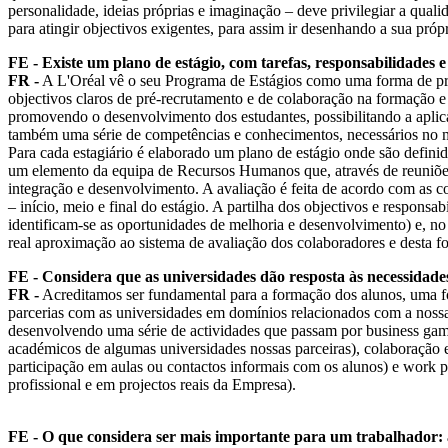
personalidade, ideias próprias e imaginação – deve privilegiar a quali
para atingir objectivos exigentes, para assim ir desenhando a sua próp
FE - Existe um plano de estágio, com tarefas, responsabilidades e
FR -
A L'Oréal vê o seu Programa de Estágios como uma forma de prep
objectivos claros de pré-recrutamento e de colaboração na formação e
promovendo o desenvolvimento dos estudantes, possibilitando a apli
também uma série de competências e conhecimentos, necessários no 
Para cada estagiário é elaborado um plano de estágio onde são defin
um elemento da equipa de Recursos Humanos que, através de reuniõe
integração e desenvolvimento. A avaliação é feita de acordo com as 
– início, meio e final do estágio. A partilha dos objectivos e responsa
identificam-se as oportunidades de melhoria e desenvolvimento) e, no f
real aproximação ao sistema de avaliação dos colaboradores e desta f
FE - Considera que as universidades dão resposta às necessidad
FR -
Acreditamos ser fundamental para a formação dos alunos, uma f
parcerias com as universidades em domínios relacionados com a nossa
desenvolvendo uma série de actividades que passam por business gam
académicos de algumas universidades nossas parceiras), colaboração e
participação em aulas ou contactos informais com os alunos) e work p
profissional e em projectos reais da Empresa).
FE - O que considera ser mais importante para um trabalhador: 