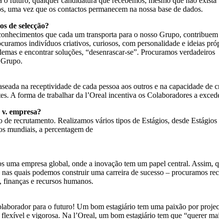
ara o futuro, qualquer candidatura que recebemos, mesmo que não exist
ros, uma vez que os contactos permanecem na nossa base de dados.
os de selecção?
 e conhecimentos que cada um transporta para o nosso Grupo, contribuem
ocuramos indivíduos criativos, curiosos, com personalidade e ideias pró
blemas e encontrar soluções, “desenrascar-se”. Procuramos verdadeiros
o Grupo.
aseada na receptividade de cada pessoa aos outros e na capacidade de c
tes. A forma de trabalhar da l’Oreal incentiva os Colaboradores a exced
a v. empresa?
 de recrutamento. Realizamos vários tipos de Estágios, desde Estágios 
os mundiais, a percentagem de
s uma empresa global, onde a inovação tem um papel central. Assim, 
s quais podemos construir uma carreira de sucesso – procuramos recru
, finanças e recursos humanos.
olaborador para o futuro! Um bom estagiário tem uma paixão por projec
flexível e vigorosa. Na l’Oreal, um bom estagiário tem que “querer mai