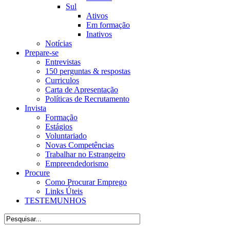
Sul
Ativos
Em formação
Inativos
Notícias
Prepare-se
Entrevistas
150 perguntas & respostas
Curriculos
Carta de Apresentação
Políticas de Recrutamento
Invista
Formação
Estágios
Voluntariado
Novas Competências
Trabalhar no Estrangeiro
Empreendedorismo
Procure
Como Procurar Emprego
Links Úteis
TESTEMUNHOS