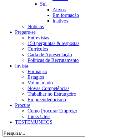
Sul
Ativos
Em formação
Inativos
Notícias
Prepare-se
Entrevistas
150 perguntas & respostas
Curriculos
Carta de Apresentação
Políticas de Recrutamento
Invista
Formação
Estágios
Voluntariado
Novas Competências
Trabalhar no Estrangeiro
Empreendedorismo
Procure
Como Procurar Emprego
Links Úteis
TESTEMUNHOS